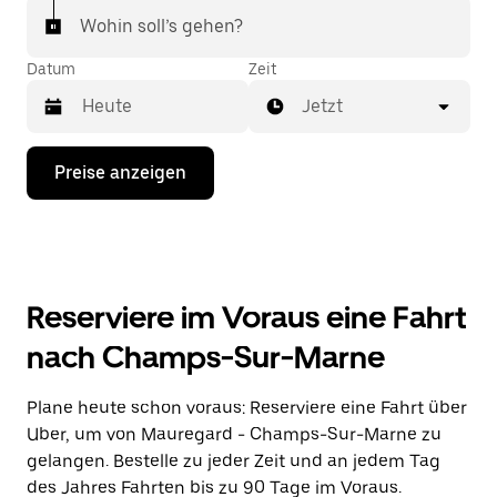
Wohin soll’s gehen?
Datum
Zeit
Jetzt
Drücke
Preise anzeigen
die
Nach-
unten-
Taste,
um
mit
dem
Reserviere im Voraus eine Fahrt
Kalender
zu
nach Champs-Sur-Marne
interagieren
und
ein
Plane heute schon voraus: Reserviere eine Fahrt über
Datum
Uber, um von Mauregard - Champs-Sur-Marne zu
auszuwählen.
Drücke
gelangen. Bestelle zu jeder Zeit und an jedem Tag
die
des Jahres Fahrten bis zu 90 Tage im Voraus.