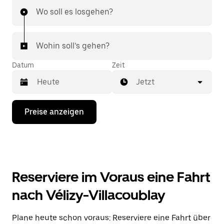
Wo soll es losgehen?
Wohin soll’s gehen?
Datum
Zeit
Jetzt
Drücke
Preise anzeigen
die
Nach-
unten-
Taste,
um
mit
dem
Reserviere im Voraus eine Fahrt
Kalender
zu
nach Vélizy-Villacoublay
interagieren
und
ein
Plane heute schon voraus: Reserviere eine Fahrt über
Datum