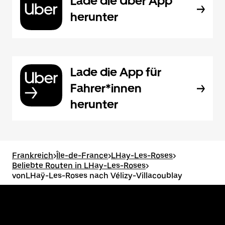
Lade die Uber App
herunter
Lade die App für
Fahrer*innen
herunter
Frankreich
>
Île-de-France
>
LHay-Les-Roses
>
Beliebte Routen in LHay-Les-Roses
>
vonLHaÿ-Les-Roses nach Vélizy-Villacoublay