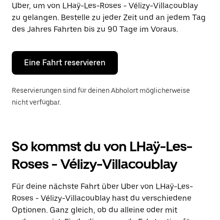
Uber, um von LHaÿ-Les-Roses - Vélizy-Villacoublay
auszuwählen.
Drücke
zu gelangen. Bestelle zu jeder Zeit und an jedem Tag
die
des Jahres Fahrten bis zu 90 Tage im Voraus.
Escape-
Taste,
um
den
Eine Fahrt reservieren
Kalender
zu
schließen.
Reservierungen sind für deinen Abholort möglicherweise
nicht verfügbar.
So kommst du von LHaÿ-Les-
Roses - Vélizy-Villacoublay
Für deine nächste Fahrt über Uber von LHaÿ-Les-
Roses - Vélizy-Villacoublay hast du verschiedene
Optionen. Ganz gleich, ob du alleine oder mit