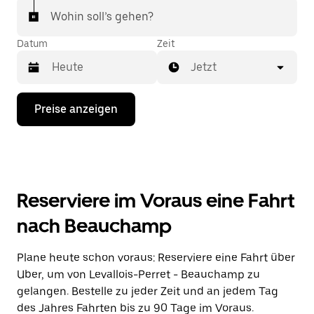
Wohin soll’s gehen?
Datum
Zeit
Jetzt
Drücke
Preise anzeigen
die
Nach-
unten-
Taste,
um
mit
dem
Reserviere im Voraus eine Fahrt
Kalender
zu
nach Beauchamp
interagieren
und
ein
Plane heute schon voraus: Reserviere eine Fahrt über
Datum
Uber, um von Levallois-Perret - Beauchamp zu
auszuwählen.
Drücke
gelangen. Bestelle zu jeder Zeit und an jedem Tag
die
des Jahres Fahrten bis zu 90 Tage im Voraus.