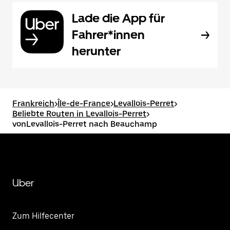
Lade die App für
Fahrer*innen
herunter
Frankreich
>
Île-de-France
>
Levallois-Perret
>
Beliebte Routen in Levallois-Perret
>
vonLevallois-Perret nach Beauchamp
Uber
Zum Hilfecenter