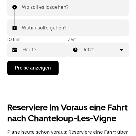
Wo soll es losgehen?
Wohin soll’s gehen?
Datum
Zeit
Jetzt
Drücke
Preise anzeigen
die
Nach-
unten-
Taste,
um
mit
dem
Reserviere im Voraus eine Fahrt
Kalender
zu
nach Chanteloup-Les-Vigne
interagieren
und
ein
Plane heute schon voraus: Reserviere eine Fahrt über
Datum