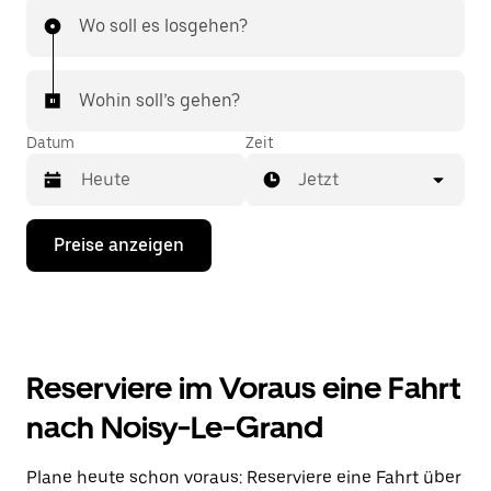
Wo soll es losgehen?
Wohin soll’s gehen?
Datum
Zeit
Jetzt
Drücke
Preise anzeigen
die
Nach-
unten-
Taste,
um
mit
dem
Reserviere im Voraus eine Fahrt
Kalender
zu
nach Noisy-Le-Grand
interagieren
und
ein
Plane heute schon voraus: Reserviere eine Fahrt über
Datum