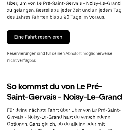
Uber, um von Le Pré-Saint-Gervais - Noisy-Le-Grand
auszuwählen.
Drücke
zu gelangen. Bestelle zu jeder Zeit und an jedem Tag
die
des Jahres Fahrten bis zu 90 Tage im Voraus.
Escape-
Taste,
um
den
Eine Fahrt reservieren
Kalender
zu
schließen.
Reservierungen sind für deinen Abholort möglicherweise
nicht verfügbar.
So kommst du von Le Pré-
Saint-Gervais - Noisy-Le-Grand
Für deine nächste Fahrt über Uber von Le Pré-Saint-
Gervais - Noisy-Le-Grand hast du verschiedene
Optionen. Ganz gleich, ob du alleine oder mit