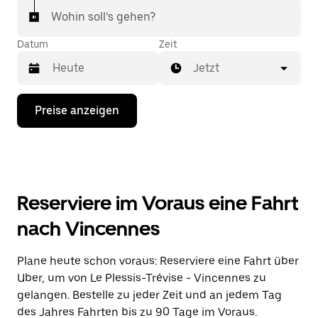
Wohin soll’s gehen?
Datum
Zeit
Jetzt
Drücke
Preise anzeigen
die
Nach-
unten-
Taste,
um
mit
dem
Reserviere im Voraus eine Fahrt
Kalender
zu
nach Vincennes
interagieren
und
ein
Plane heute schon voraus: Reserviere eine Fahrt über
Datum
Uber, um von Le Plessis-Trévise - Vincennes zu
auszuwählen.
Drücke
gelangen. Bestelle zu jeder Zeit und an jedem Tag
die
des Jahres Fahrten bis zu 90 Tage im Voraus.