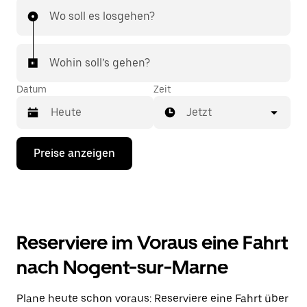
Wo soll es losgehen?
Wohin soll’s gehen?
Datum
Zeit
Jetzt
Drücke
Preise anzeigen
die
Nach-
unten-
Taste,
um
mit
dem
Reserviere im Voraus eine Fahrt
Kalender
zu
nach Nogent-sur-Marne
interagieren
und
ein
Plane heute schon voraus: Reserviere eine Fahrt über
Datum