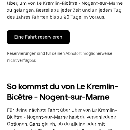
Uber, um von Le Kremlin-Bicêtre - Nogent-sur-Marne
auszuwählen.
Drücke
zu gelangen. Bestelle zu jeder Zeit und an jedem Tag
die
des Jahres Fahrten bis zu 90 Tage im Voraus.
Escape-
Taste,
um
den
Eine Fahrt reservieren
Kalender
zu
schließen.
Reservierungen sind für deinen Abholort möglicherweise
nicht verfügbar.
So kommst du von Le Kremlin-
Bicêtre - Nogent-sur-Marne
Für deine nächste Fahrt über Uber von Le Kremlin-
Bicêtre - Nogent-sur-Marne hast du verschiedene
Optionen. Ganz gleich, ob du alleine oder mit