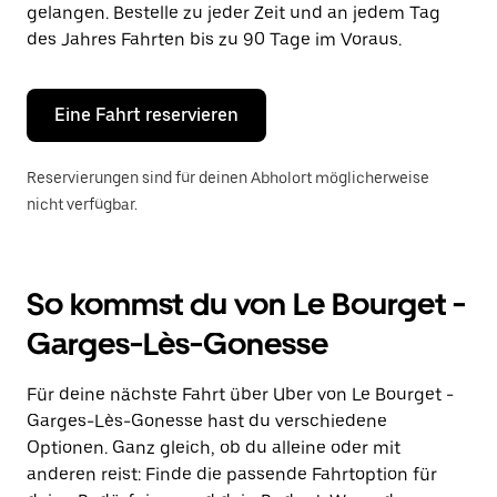
Drücke
gelangen. Bestelle zu jeder Zeit und an jedem Tag
die
des Jahres Fahrten bis zu 90 Tage im Voraus.
Escape-
Taste,
um
den
Eine Fahrt reservieren
Kalender
zu
schließen.
Reservierungen sind für deinen Abholort möglicherweise
nicht verfügbar.
So kommst du von Le Bourget -
Garges-Lès-Gonesse
Für deine nächste Fahrt über Uber von Le Bourget -
Garges-Lès-Gonesse hast du verschiedene
Optionen. Ganz gleich, ob du alleine oder mit
anderen reist: Finde die passende Fahrtoption für