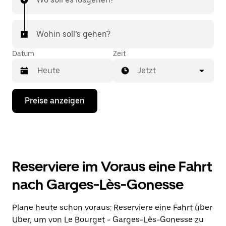
Wohin soll’s gehen?
Datum
Zeit
Jetzt
Drücke
Preise anzeigen
die
Nach-
unten-
Taste,
um
mit
dem
Reserviere im Voraus eine Fahrt
Kalender
zu
nach Garges-Lès-Gonesse
interagieren
und
ein
Plane heute schon voraus: Reserviere eine Fahrt über
Datum
Uber, um von Le Bourget - Garges-Lès-Gonesse zu
auszuwählen.