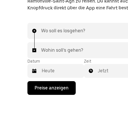
Ramonville-Saint-Agn zu reisen. Du kannst auc
Knopfdruck direkt über die App eine Fahrt best
Wo soll es losgehen?
Wohin soll’s gehen?
Datum
Zeit
Jetzt
Drücke
Preise anzeigen
die
Nach-
unten-
Taste,
um
mit
dem
Kalender