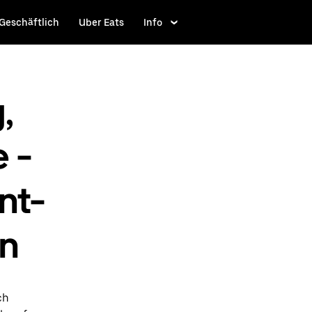
Geschäftlich
Uber Eats
Info
,
 -
nt-
n
ch