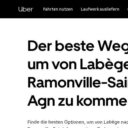
Direkt
zum
Uber
Fahrten nutzen
Laufwerk ausliefern
Hauptinhalt
Der beste Weg
um von Labège
Ramonville-Sai
Agn zu komme
Finde die besten Optionen, um von Labège na