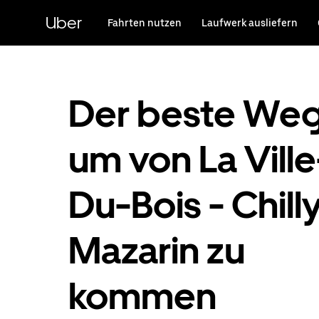
Direkt
zum
Uber
Fahrten nutzen
Laufwerk ausliefern
Hauptinhalt
Der beste Weg
um von La Ville
Du-Bois - Chill
Mazarin zu
kommen