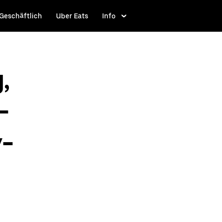
Geschäftlich
Uber Eats
Info
,
-
y-