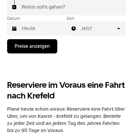
Wohin soll’s gehen?
Datum
Zeit
Jetzt
Drücke
Preise anzeigen
die
Nach-
unten-
Taste,
um
mit
dem
Reserviere im Voraus eine Fahrt
Kalender
zu
nach Krefeld
interagieren
und
ein
Plane heute schon voraus: Reserviere eine Fahrt über
Datum
Uber, um von Kaarst - Krefeld zu gelangen. Bestelle
auszuwählen.
Drücke
zu jeder Zeit und an jedem Tag des Jahres Fahrten
die
bis zu 90 Tage im Voraus.