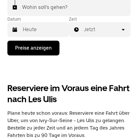
Wohin soll’s gehen?
Datum
Zeit
Jetzt
Drücke
Preise anzeigen
die
Nach-
unten-
Taste,
um
mit
dem
Reserviere im Voraus eine Fahrt
Kalender
zu
nach Les Ulis
interagieren
und
ein
Plane heute schon voraus: Reserviere eine Fahrt über
Datum
Uber, um von Ivry-Sur-Seine - Les Ulis zu gelangen.
auszuwählen.
Drücke
Bestelle zu jeder Zeit und an jedem Tag des Jahres
die
Fahrten bis zu 90 Tage im Voraus.