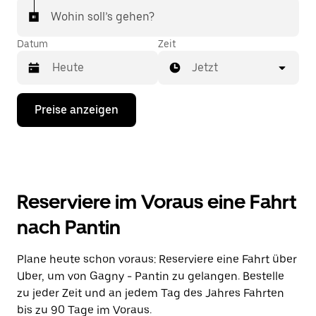
Wohin soll’s gehen?
Datum
Zeit
Jetzt
Drücke
Preise anzeigen
die
Nach-
unten-
Taste,
um
mit
dem
Reserviere im Voraus eine Fahrt
Kalender
zu
nach Pantin
interagieren
und
ein
Plane heute schon voraus: Reserviere eine Fahrt über
Datum
Uber, um von Gagny - Pantin zu gelangen. Bestelle
auszuwählen.
Drücke
zu jeder Zeit und an jedem Tag des Jahres Fahrten
die
bis zu 90 Tage im Voraus.