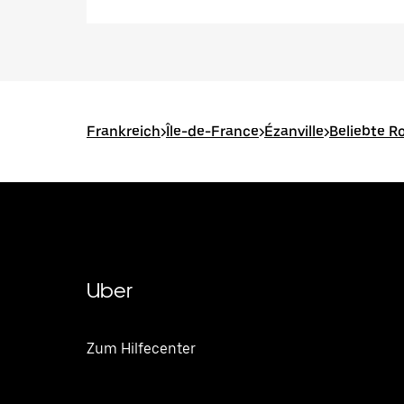
Frankreich
>
Île-de-France
>
Ézanville
>
Beliebte Ro
Uber
Zum Hilfecenter