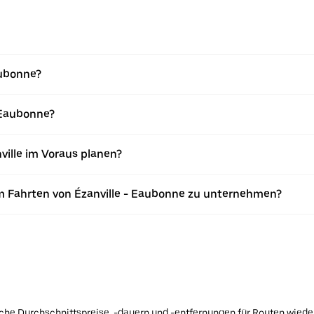
aubonne?
- Eaubonne?
ville im Voraus planen?
m Fahrten von Ézanville - Eaubonne zu unternehmen?
ische Durchschnittspreise, -dauern und -entfernungen für Routen wiede