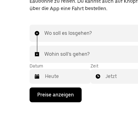
Eaubonne zu reisen. Du kannst auch auf Knopf
über die App eine Fahrt bestellen.
Wo soll es losgehen?
Wohin soll’s gehen?
Datum
Zeit
Jetzt
Drücke
Preise anzeigen
die
Nach-
unten-
Taste,
um
mit
dem
Kalender