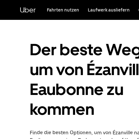
Direkt
zum
Uber
Fahrten nutzen
Laufwerk ausliefern
Hauptinhalt
Der beste Weg
um von Ézanvill
Eaubonne zu
kommen
Finde die besten Optionen, um von Ézanville n