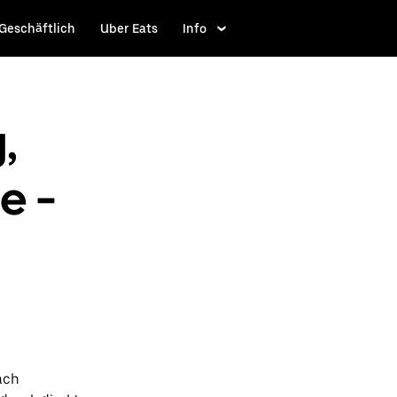
Geschäftlich
Uber Eats
Info
,
e -
ach