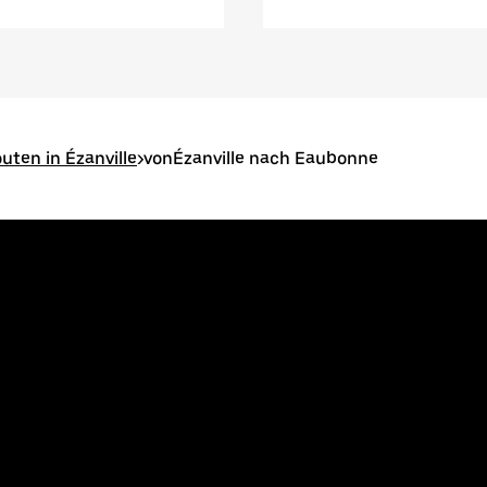
uten in Ézanville
>
vonÉzanville nach Eaubonne