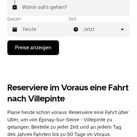
Wohin soll’s gehen?
Datum
Zeit
Jetzt
Drücke
Preise anzeigen
die
Nach-
unten-
Taste,
um
mit
dem
Reserviere im Voraus eine Fahrt
Kalender
zu
nach Villepinte
interagieren
und
ein
Plane heute schon voraus: Reserviere eine Fahrt über
Datum
Uber, um von Épinay-Sur-Seine - Villepinte zu
auszuwählen.
Drücke
gelangen. Bestelle zu jeder Zeit und an jedem Tag
die
des Jahres Fahrten bis zu 90 Tage im Voraus.