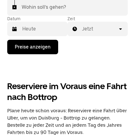
Wohin soll’s gehen?
Datum
Zeit
Jetzt
Drücke
Preise anzeigen
die
Nach-
unten-
Taste,
um
mit
dem
Reserviere im Voraus eine Fahrt
Kalender
zu
nach Bottrop
interagieren
und
ein
Plane heute schon voraus: Reserviere eine Fahrt über
Datum
Uber, um von Duisburg - Bottrop zu gelangen.
auszuwählen.
Drücke
Bestelle zu jeder Zeit und an jedem Tag des Jahres
die
Fahrten bis zu 90 Tage im Voraus.