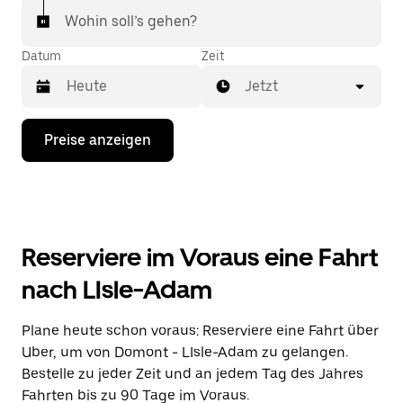
Wohin soll’s gehen?
Datum
Zeit
Jetzt
Drücke
Preise anzeigen
die
Nach-
unten-
Taste,
um
mit
dem
Reserviere im Voraus eine Fahrt
Kalender
zu
nach LIsle-Adam
interagieren
und
ein
Plane heute schon voraus: Reserviere eine Fahrt über
Datum
Uber, um von Domont - LIsle-Adam zu gelangen.
auszuwählen.
Drücke
Bestelle zu jeder Zeit und an jedem Tag des Jahres
die
Fahrten bis zu 90 Tage im Voraus.