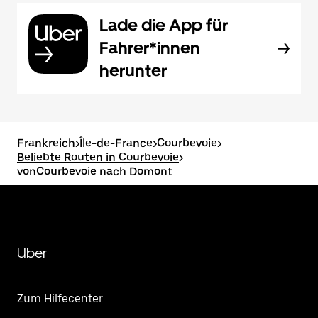
Lade die App für
Fahrer*innen
herunter
Frankreich
>
Île-de-France
>
Courbevoie
>
Beliebte Routen in Courbevoie
>
vonCourbevoie nach Domont
Uber
Zum Hilfecenter