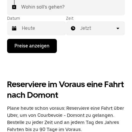
Wohin soll’s gehen?
Datum
Zeit
Jetzt
Drücke
Preise anzeigen
die
Nach-
unten-
Taste,
um
mit
dem
Reserviere im Voraus eine Fahrt
Kalender
zu
nach Domont
interagieren
und
ein
Plane heute schon voraus: Reserviere eine Fahrt über
Datum
Uber, um von Courbevoie - Domont zu gelangen.
auszuwählen.
Drücke
Bestelle zu jeder Zeit und an jedem Tag des Jahres
die
Fahrten bis zu 90 Tage im Voraus.