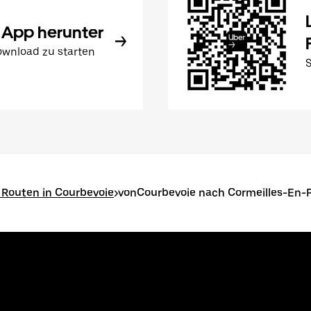
 App herunter
wnload zu starten
 Routen in Courbevoie
>
vonCourbevoie nach Cormeilles-En-P