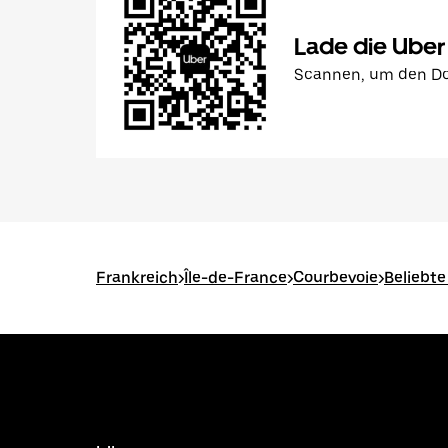
Lade die Uber
Scannen, um den Do
Frankreich
>
Île-de-France
>
Courbevoie
>
Beliebte