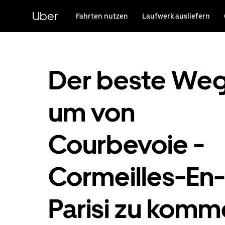
Direkt
zum
Uber
Fahrten nutzen
Laufwerk ausliefern
Hauptinhalt
Der beste Weg
um von
Courbevoie -
Cormeilles-En-
Parisi zu kom