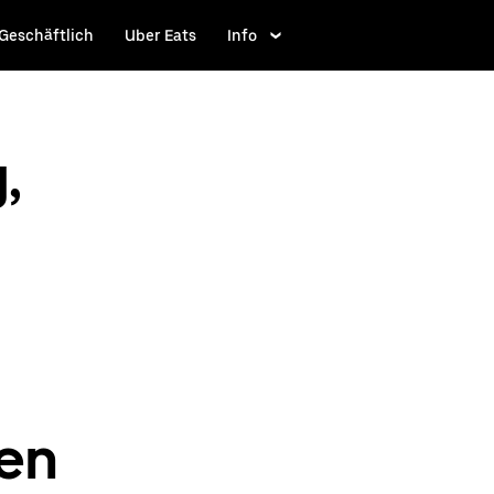
Geschäftlich
Uber Eats
Info
,
men