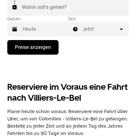
Wohin soll’s gehen?
Datum
Zeit
Jetzt
Drücke
Preise anzeigen
die
Nach-
unten-
Taste,
um
mit
dem
Reserviere im Voraus eine Fahrt
Kalender
zu
nach Villiers-Le-Bel
interagieren
und
ein
Plane heute schon voraus: Reserviere eine Fahrt über
Datum
Uber, um von Colombes - Villiers-Le-Bel zu gelangen.
auszuwählen.
Drücke
Bestelle zu jeder Zeit und an jedem Tag des Jahres
die
Fahrten bis zu 90 Tage im Voraus.