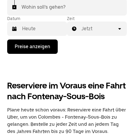
Wohin soll’s gehen?
Datum
Zeit
Jetzt
Drücke
Preise anzeigen
die
Nach-
unten-
Taste,
um
mit
dem
Reserviere im Voraus eine Fahrt
Kalender
zu
nach Fontenay-Sous-Bois
interagieren
und
ein
Plane heute schon voraus: Reserviere eine Fahrt über
Datum
Uber, um von Colombes - Fontenay-Sous-Bois zu
auszuwählen.
Drücke
gelangen. Bestelle zu jeder Zeit und an jedem Tag
die
des Jahres Fahrten bis zu 90 Tage im Voraus.