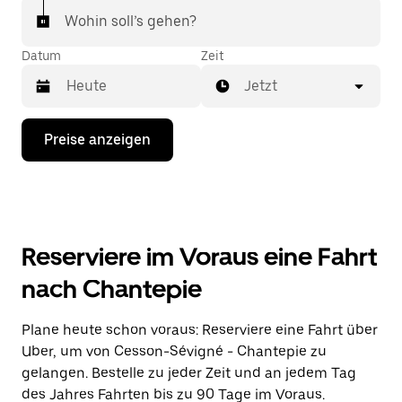
Wohin soll’s gehen?
Datum
Zeit
Jetzt
Drücke
Preise anzeigen
die
Nach-
unten-
Taste,
um
mit
dem
Reserviere im Voraus eine Fahrt
Kalender
zu
nach Chantepie
interagieren
und
ein
Plane heute schon voraus: Reserviere eine Fahrt über
Datum
Uber, um von Cesson-Sévigné - Chantepie zu
auszuwählen.
Drücke
gelangen. Bestelle zu jeder Zeit und an jedem Tag
die
des Jahres Fahrten bis zu 90 Tage im Voraus.