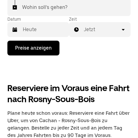
Wohin soll’s gehen?
Datum
Zeit
Jetzt
Drücke
Preise anzeigen
die
Nach-
unten-
Taste,
um
mit
dem
Reserviere im Voraus eine Fahrt
Kalender
zu
nach Rosny-Sous-Bois
interagieren
und
ein
Plane heute schon voraus: Reserviere eine Fahrt über
Datum
Uber, um von Cachan - Rosny-Sous-Bois zu
auszuwählen.
Drücke
gelangen. Bestelle zu jeder Zeit und an jedem Tag
die
des Jahres Fahrten bis zu 90 Tage im Voraus.