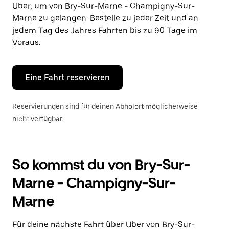
Uber, um von Bry-Sur-Marne - Champigny-Sur-
auszuwählen.
Drücke
Marne zu gelangen. Bestelle zu jeder Zeit und an
die
jedem Tag des Jahres Fahrten bis zu 90 Tage im
Escape-
Voraus.
Taste,
um
den
Kalender
Eine Fahrt reservieren
zu
schließen.
Reservierungen sind für deinen Abholort möglicherweise
nicht verfügbar.
So kommst du von Bry-Sur-
Marne - Champigny-Sur-
Marne
Für deine nächste Fahrt über Uber von Bry-Sur-