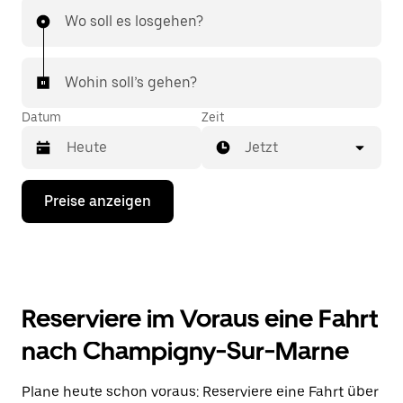
Wo soll es losgehen?
Wohin soll’s gehen?
Datum
Zeit
Jetzt
Drücke
Preise anzeigen
die
Nach-
unten-
Taste,
um
mit
dem
Reserviere im Voraus eine Fahrt
Kalender
zu
nach Champigny-Sur-Marne
interagieren
und
ein
Plane heute schon voraus: Reserviere eine Fahrt über
Datum