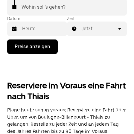
Wohin soll’s gehen?
Datum
Zeit
Jetzt
Drücke
Preise anzeigen
die
Nach-
unten-
Taste,
um
mit
dem
Reserviere im Voraus eine Fahrt
Kalender
zu
nach Thiais
interagieren
und
ein
Plane heute schon voraus: Reserviere eine Fahrt über
Datum
Uber, um von Boulogne-Billancourt - Thiais zu
auszuwählen.
Drücke
gelangen. Bestelle zu jeder Zeit und an jedem Tag
die
des Jahres Fahrten bis zu 90 Tage im Voraus.