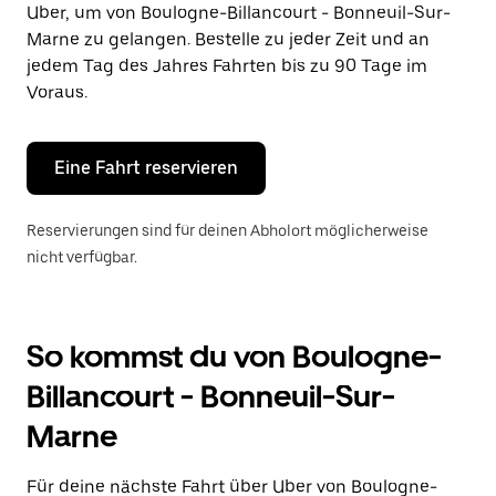
Uber, um von Boulogne-Billancourt - Bonneuil-Sur-
auszuwählen.
Drücke
Marne zu gelangen. Bestelle zu jeder Zeit und an
die
jedem Tag des Jahres Fahrten bis zu 90 Tage im
Escape-
Voraus.
Taste,
um
den
Kalender
Eine Fahrt reservieren
zu
schließen.
Reservierungen sind für deinen Abholort möglicherweise
nicht verfügbar.
So kommst du von Boulogne-
Billancourt - Bonneuil-Sur-
Marne
Für deine nächste Fahrt über Uber von Boulogne-