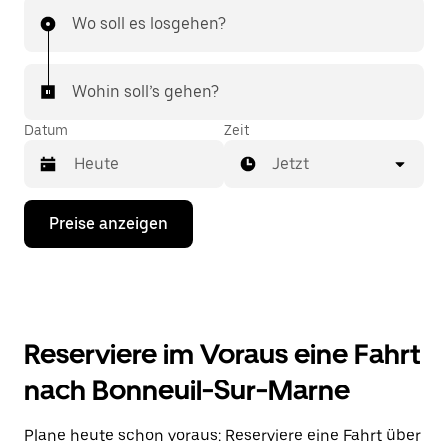
Wo soll es losgehen?
Wohin soll’s gehen?
Datum
Zeit
Jetzt
Drücke
Preise anzeigen
die
Nach-
unten-
Taste,
um
mit
dem
Reserviere im Voraus eine Fahrt
Kalender
zu
nach Bonneuil-Sur-Marne
interagieren
und
ein
Plane heute schon voraus: Reserviere eine Fahrt über
Datum