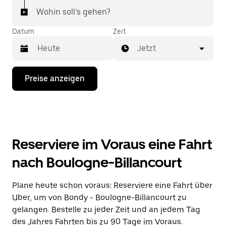
Wohin soll’s gehen?
Datum
Zeit
Jetzt
Drücke
Preise anzeigen
die
Nach-
unten-
Taste,
um
mit
dem
Reserviere im Voraus eine Fahrt
Kalender
zu
nach Boulogne-Billancourt
interagieren
und
ein
Plane heute schon voraus: Reserviere eine Fahrt über
Datum
Uber, um von Bondy - Boulogne-Billancourt zu
auszuwählen.
Drücke
gelangen. Bestelle zu jeder Zeit und an jedem Tag
die
des Jahres Fahrten bis zu 90 Tage im Voraus.