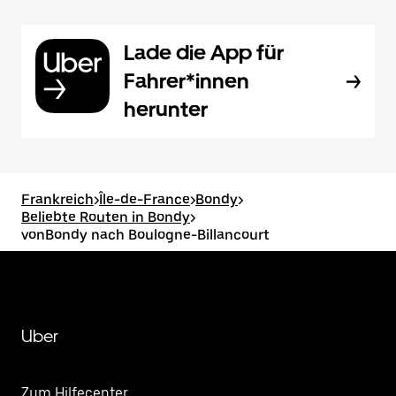
Lade die App für
Fahrer*innen
herunter
Frankreich
>
Île-de-France
>
Bondy
>
Beliebte Routen in Bondy
>
vonBondy nach Boulogne-Billancourt
Uber
Zum Hilfecenter