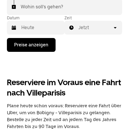
Wohin soll’s gehen?
Datum
Zeit
Jetzt
Drücke
Preise anzeigen
die
Nach-
unten-
Taste,
um
mit
dem
Reserviere im Voraus eine Fahrt
Kalender
zu
nach Villeparisis
interagieren
und
ein
Plane heute schon voraus: Reserviere eine Fahrt über
Datum
Uber, um von Bobigny - Villeparisis zu gelangen.
auszuwählen.
Drücke
Bestelle zu jeder Zeit und an jedem Tag des Jahres
die
Fahrten bis zu 90 Tage im Voraus.