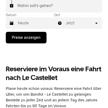
Wohin soll’s gehen?
Datum
Zeit
Jetzt
Drücke
Preise anzeigen
die
Nach-
unten-
Taste,
um
mit
dem
Reserviere im Voraus eine Fahrt
Kalender
zu
nach Le Castellet
interagieren
und
ein
Plane heute schon voraus: Reserviere eine Fahrt über
Datum
Uber, um von Bandol - Le Castellet zu gelangen.
auszuwählen.
Drücke
Bestelle zu jeder Zeit und an jedem Tag des Jahres
die
Fahrten bis zu 90 Tage im Voraus.