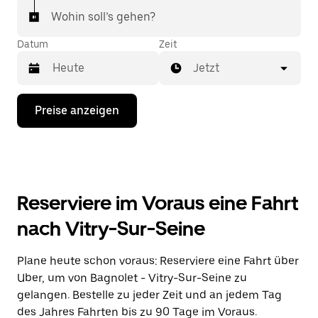
Wohin soll’s gehen?
Datum
Zeit
Jetzt
Drücke
Preise anzeigen
die
Nach-
unten-
Taste,
um
mit
dem
Reserviere im Voraus eine Fahrt
Kalender
zu
nach Vitry-Sur-Seine
interagieren
und
ein
Plane heute schon voraus: Reserviere eine Fahrt über
Datum
Uber, um von Bagnolet - Vitry-Sur-Seine zu
auszuwählen.
Drücke
gelangen. Bestelle zu jeder Zeit und an jedem Tag
die
des Jahres Fahrten bis zu 90 Tage im Voraus.