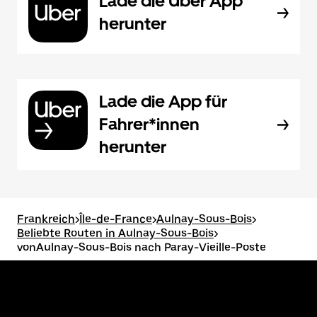
Lade die Uber App
herunter
Lade die App für
Fahrer*innen
herunter
Frankreich
>
Île-de-France
>
Aulnay-Sous-Bois
>
Beliebte Routen in Aulnay-Sous-Bois
>
vonAulnay-Sous-Bois nach Paray-Vieille-Poste