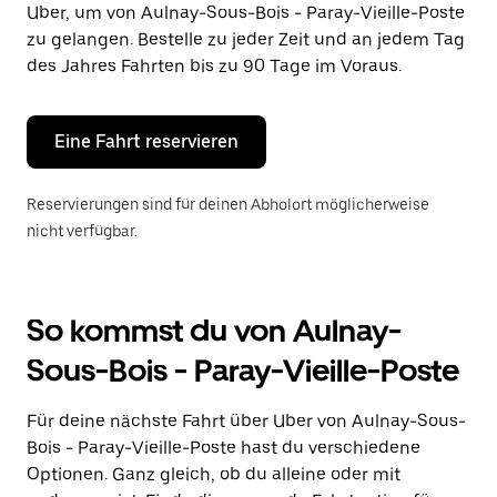
Uber, um von Aulnay-Sous-Bois - Paray-Vieille-Poste
auszuwählen.
Drücke
zu gelangen. Bestelle zu jeder Zeit und an jedem Tag
die
des Jahres Fahrten bis zu 90 Tage im Voraus.
Escape-
Taste,
um
den
Eine Fahrt reservieren
Kalender
zu
schließen.
Reservierungen sind für deinen Abholort möglicherweise
nicht verfügbar.
So kommst du von Aulnay-
Sous-Bois - Paray-Vieille-Poste
Für deine nächste Fahrt über Uber von Aulnay-Sous-
Bois - Paray-Vieille-Poste hast du verschiedene
Optionen. Ganz gleich, ob du alleine oder mit