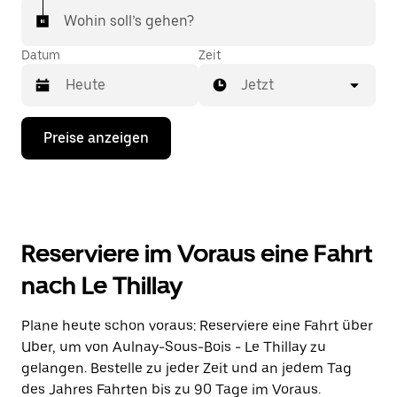
Wohin soll’s gehen?
Datum
Zeit
Jetzt
Drücke
Preise anzeigen
die
Nach-
unten-
Taste,
um
mit
dem
Reserviere im Voraus eine Fahrt
Kalender
zu
nach Le Thillay
interagieren
und
ein
Plane heute schon voraus: Reserviere eine Fahrt über
Datum
Uber, um von Aulnay-Sous-Bois - Le Thillay zu
auszuwählen.
Drücke
gelangen. Bestelle zu jeder Zeit und an jedem Tag
die
des Jahres Fahrten bis zu 90 Tage im Voraus.