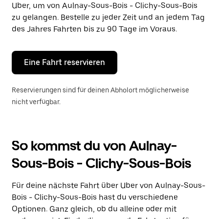
Uber, um von Aulnay-Sous-Bois - Clichy-Sous-Bois
auszuwählen.
Drücke
zu gelangen. Bestelle zu jeder Zeit und an jedem Tag
die
des Jahres Fahrten bis zu 90 Tage im Voraus.
Escape-
Taste,
um
den
Eine Fahrt reservieren
Kalender
zu
schließen.
Reservierungen sind für deinen Abholort möglicherweise
nicht verfügbar.
So kommst du von Aulnay-
Sous-Bois - Clichy-Sous-Bois
Für deine nächste Fahrt über Uber von Aulnay-Sous-
Bois - Clichy-Sous-Bois hast du verschiedene
Optionen. Ganz gleich, ob du alleine oder mit