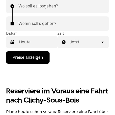
Wo soll es losgehen?
Wohin soll’s gehen?
Datum
Zeit
Jetzt
Drücke
Preise anzeigen
die
Nach-
unten-
Taste,
um
mit
dem
Reserviere im Voraus eine Fahrt
Kalender
zu
nach Clichy-Sous-Bois
interagieren
und
ein
Plane heute schon voraus: Reserviere eine Fahrt über
Datum