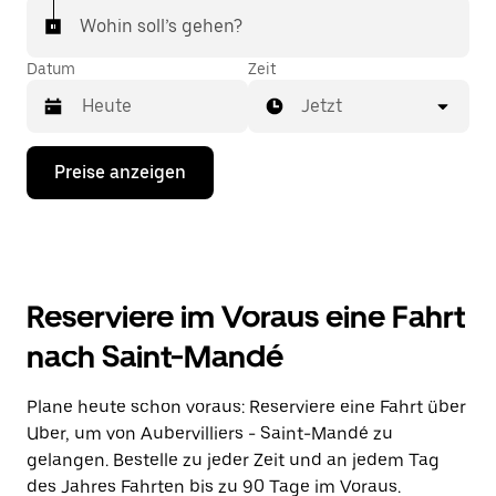
Wohin soll’s gehen?
Datum
Zeit
Jetzt
Drücke
Preise anzeigen
die
Nach-
unten-
Taste,
um
mit
dem
Reserviere im Voraus eine Fahrt
Kalender
zu
nach Saint-Mandé
interagieren
und
ein
Plane heute schon voraus: Reserviere eine Fahrt über
Datum
Uber, um von Aubervilliers - Saint-Mandé zu
auszuwählen.
Drücke
gelangen. Bestelle zu jeder Zeit und an jedem Tag
die
des Jahres Fahrten bis zu 90 Tage im Voraus.