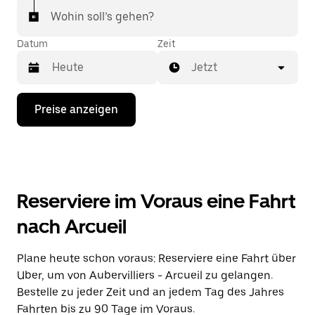
Wohin soll’s gehen?
Datum
Zeit
Jetzt
Drücke
Preise anzeigen
die
Nach-
unten-
Taste,
um
mit
dem
Reserviere im Voraus eine Fahrt
Kalender
zu
nach Arcueil
interagieren
und
ein
Plane heute schon voraus: Reserviere eine Fahrt über
Datum
Uber, um von Aubervilliers - Arcueil zu gelangen.
auszuwählen.
Drücke
Bestelle zu jeder Zeit und an jedem Tag des Jahres
die
Fahrten bis zu 90 Tage im Voraus.