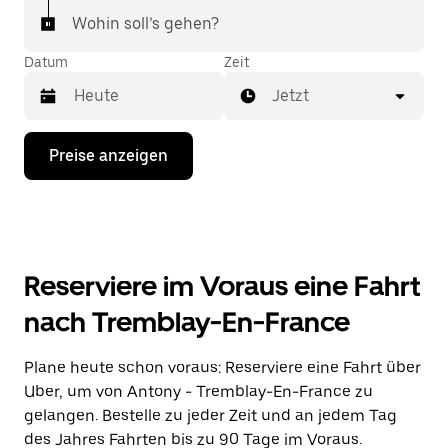
Wohin soll’s gehen?
Datum
Zeit
Jetzt
Drücke
Preise anzeigen
die
Nach-
unten-
Taste,
um
mit
dem
Reserviere im Voraus eine Fahrt
Kalender
zu
nach Tremblay-En-France
interagieren
und
ein
Plane heute schon voraus: Reserviere eine Fahrt über
Datum
Uber, um von Antony - Tremblay-En-France zu
auszuwählen.
Drücke
gelangen. Bestelle zu jeder Zeit und an jedem Tag
die
des Jahres Fahrten bis zu 90 Tage im Voraus.