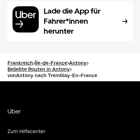
Lade die App für
Fahrer*innen
herunter
Frankreich
>
Île-de-France
>
Antony
>
Beliebte Routen in Antony
>
vonAntony nach Tremblay-En-France
Uber
Zum Hilfecenter