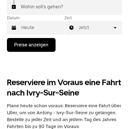
Wohin soll’s gehen?
Datum
Zeit
Jetzt
Drücke
Preise anzeigen
die
Nach-
unten-
Taste,
um
mit
dem
Reserviere im Voraus eine Fahrt
Kalender
zu
nach Ivry-Sur-Seine
interagieren
und
ein
Plane heute schon voraus: Reserviere eine Fahrt über
Datum
Uber, um von Antony - Ivry-Sur-Seine zu gelangen.
auszuwählen.
Drücke
Bestelle zu jeder Zeit und an jedem Tag des Jahres
die
Fahrten bis zu 90 Tage im Voraus.