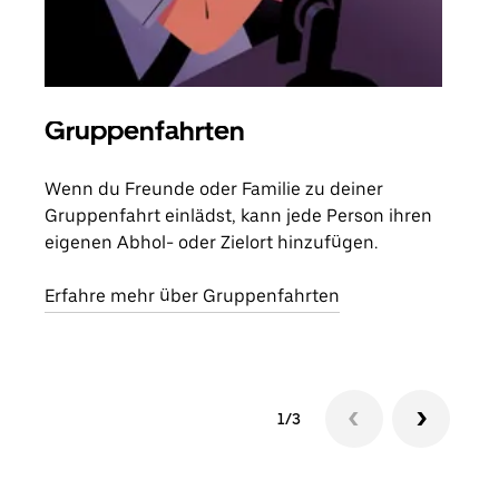
Gruppenfahrten
Me
Wenn du Freunde oder Familie zu deiner
Wenn
Gruppenfahrt einlädst, kann jede Person ihren
Kont
eigenen Abhol- oder Zielort hinzufügen.
Fahr
begi
Erfahre mehr über Gruppenfahrten
1/3