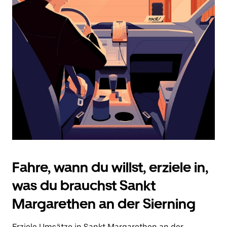
Datum
auszuwählen.
Drücke
die
Escape-
Taste,
um
den
Kalender
zu
schließen.
Fahre, wann du willst, erziele in,
was du brauchst Sankt
Margarethen an der Sierning
Erziele Umsätze in Sankt Margarethen an der