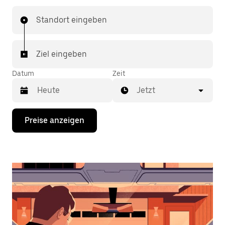
Standort eingeben
Ziel eingeben
Datum
Zeit
Jetzt
Drücke
Preise anzeigen
die
Nach-
unten-
Taste,
um
mit
dem
Kalender
zu
interagieren
und
ein