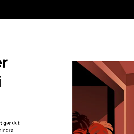
er
i
t gør det
mindre