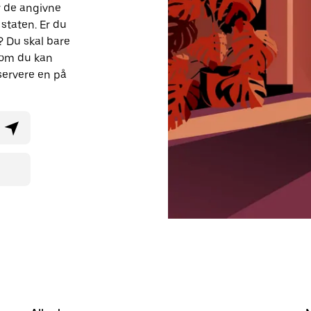
r de angivne
 staten. Er du
? Du skal bare
, om du kan
ervere en på