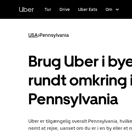
Gå
til
Uber
Tur
Drive
Uber Eats
Om
hovedindhold
USA
>
Pennsylvania
Brug Uber i by
rundt omkring 
Pennsylvania
Uber er tilgængelig overalt Pennsylvania, hvilke
nemt at rejse, uanset om du er i en by eller et 