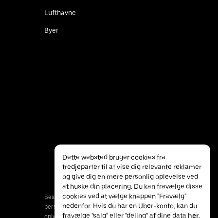
Lufthavne
Byer
Dette websted bruger cookies fra
tredjeparter til at vise dig relevante reklamer
og give dig en mere personlig oplevelse ved
at huske din placering. Du kan fravælge disse
cookies ved at vælge knappen "Fravælg"
Beskyttelse af
Særlige
Vilkår
nedenfor. Hvis du har en Uber-konto, kan du
personlige
behov
fravælge "salg" eller "deling" af dine data
her
.
oplysninger