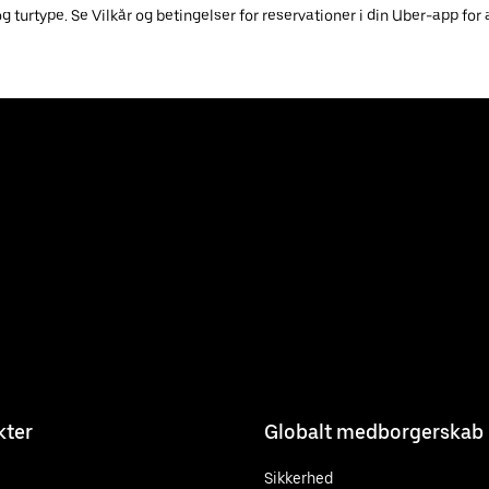
turtype. Se Vilkår og betingelser for reservationer i din Uber-app for a
kter
Globalt medborgerskab
Sikkerhed