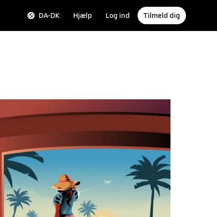
DA-DK
Hjælp
Log ind
Tilmeld dig