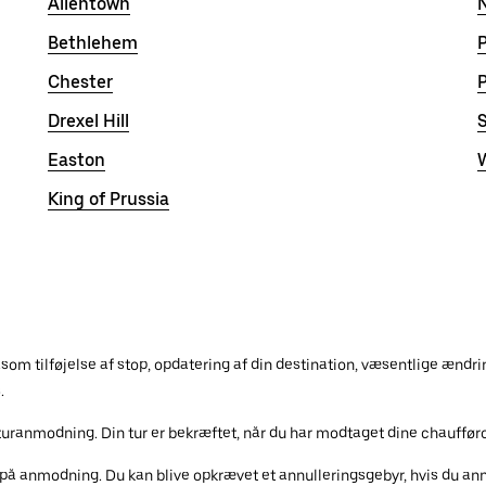
Allentown
Bethlehem
P
Chester
Drexel Hill
S
Easton
W
King of Prussia
åsom tilføjelse af stop, opdatering af din destination, væsentlige ændri
.
turanmodning. Din tur er bekræftet, når du har modtaget dine chaufføro
 på anmodning. Du kan blive opkrævet et annulleringsgebyr, hvis du ann