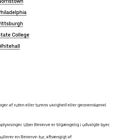
Norristown
hiladelphia
Pittsburgh
tate College
hitehall
nger af ruten eller turens varighed eller gennemkørsel
plysninger. Uber Reserve er tilgængelig i udvalgte byer.
ullerer en Reserve-tur, afhængigt af