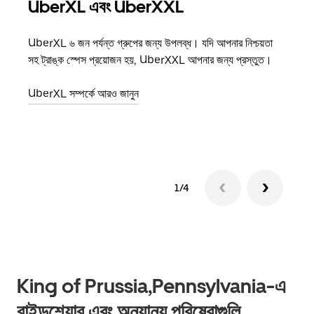
UberXL এবং UberXXL
গ্রু
UberXL ৬ জন পর্যন্ত গ্রুপের জন্য উপলব্ধ। যদি আপনার নিশ্চয়তা
যখন আপ
সহ ট্রাঙ্ক স্পেস প্রয়োজন হয়, UberXXL আপনার জন্য প্রস্তুত।
জানান
যোগ ক
UberXL সম্পর্কে আরও জানুন
গ্রুপ 
1/4
King of Prussia,Pennsylvania-এ
রাইডশেয়ার এবং অন্যান্য পরিষেবাগুলি