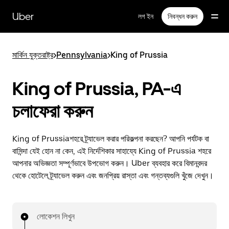
বাদ
দিয়ে
Uber
লগ ইন
নিবন্ধন করুন
প্রধান
বিষয়সূচিতে
যান
মার্কিন যুক্তরাষ্ট্র
>
Pennsylvania
>
King of Prussia
King of Prussia, PA-এ
চলাফেরা করুন
King of Prussiaশহরে ট্র্যাভেল করার পরিকল্পনা করছেন? আপনি পর্যটক বা
বাসিন্দা যেই হোন না কেন, এই নির্দেশিকার সাহায্যে King of Prussia শহরে
আপনার অভিজ্ঞতা সম্পূর্ণভাবে উপভোগ করুন। Uber ব্যবহার করে বিমানবন্দর
থেকে হোটেলে ট্র্যাভেল করুন এবং জনপ্রিয় রাস্তা এবং গন্তব্যগুলি খুঁজে দেখুন।
লোকেশন লিখুন