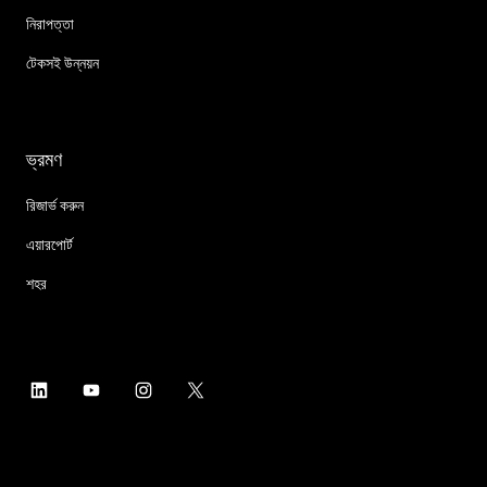
নিরাপত্তা
টেকসই উন্নয়ন
ভ্রমণ
রিজার্ভ করুন
এয়ারপোর্ট
শহর