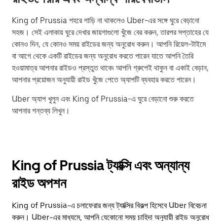
King of Prussia শহরে গাড়ি না থাকলেও Uber-এর সঙ্গে ঘুরে বেড়ানো
সহজ। সেই এলাকায় ঘুরে দেখার জায়গাগুলো খুঁজে বের করুন, তারপর সপ্তাহের যে
কোনও দিন, যে কোনও সময় রাইডের জন্য অনুরোধ করুন। আপনি রিয়েল-টাইমে
বা আগে থেকে একটি রাইডের জন্য অনুরোধ করতে পারেন যাতে আপনি তৈরি
হওয়ামাত্র আপনার রাইডও প্রস্তুত থাকে৷ আপনি গ্রুপেই থাকুন বা একাই বেড়ান,
আপনার প্রয়োজন অনুযায়ী রাইড খুঁজে পেতে অ্যাপটি ব্যবহার করতে পারেন।
Uber অ্যাপ খুলুন এবং King of Prussia-এ ঘুরে বেড়ানো শুরু করতে
আপনার গন্তব্য লিখুন।
King of Prussia ট্যাক্সি এবং অন্যান্য
রাইড অপশন
King of Prussia-এ চলাফেরার জন্য ট্যাক্সির বিকল্প হিসেবে Uber বিবেচনা
করুন। Uber-এর মাধ্যমে, আপনি যেকোনো সময় চাহিদা অনুযায়ী রাইড অনুরোধ