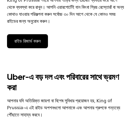
King of Prussia শহরে আপনার গাড়ির জন্য Uber ব্যবহার করে আগে
থেকে ব্যবস্থা করে রাখুন। আপনি এয়ারপোর্টেই যান কিংবা প্রিয় রেস্তোরাঁ বা অন্য
কোথাও যাওয়ার পরিকল্পনা করুন সর্বোচ্চ ৩০ দিন আগে থেকে যে কোনও সময়
রাইডের জন্য অনুরোধ করুন।
রাইড রিজার্ভ করুন
Uber-এ বড় দল এবং পরিবারের সাথে ভ্রমণ
করা
আপনার যদি অতিরিক্ত জায়গা বা বিশেষ সুবিধার প্রয়োজন হয়, King of
Prussia-এ এই রাইড অপশনগুলো আপনাকে এবং আপনার গ্রুপকে গন্তব্যে
পৌঁছাতে সাহায্য করবে।