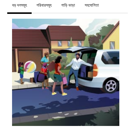
বড় দলসমূহ
পরিবারসমূহ
গাড়ি ভাড়া
সহযোগিতা