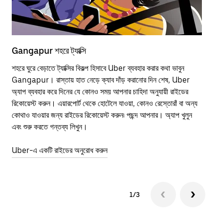
Gangapur শহরে ট্যাক্সি
Ga
শহরে ঘুরে বেড়াতে ট্যাক্সির বিকল্প হিসাবে Uber ব্যবহার করার কথা ভাবুন
পাব
Gangapur। রাস্তায় হাত নেড়ে ক্যাব দাঁড় করানোর দিন শেষ, Uber
উপর
অ্যাপ ব্যবহার করে দিনের যে কোনও সময় আপনার চাহিদা অনুযায়ী রাইডের
Tra
রিকোয়েস্ট করুন। এয়ারপোর্ট থেকে হোটেলে যাওয়া, কোনও রেস্তোরাঁ বা অন্য
আপ
কোথাও যাওয়ার জন্য রাইডের রিকোয়েস্ট করুন৷ পছন্দ আপনার। অ্যাপ খুলুন
এর 
এবং শুরু করতে গন্তব্য লিখুন।
জায়
Uber-এ একটি রাইডের অনুরোধ করুন
Ube
1/3