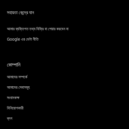
সহায়তা কেন্দ্রে যান
আমার ব্যক্তিগত তথ্য বিক্রি বা শেয়ার করবেন না
Google এর ডেটা নীতি
কোম্পানি
আমাদের সম্পর্কে
আমাদের সেবাসমূহ
সংবাদকক্ষ
বিনিয়োগকারী
ব্লগ