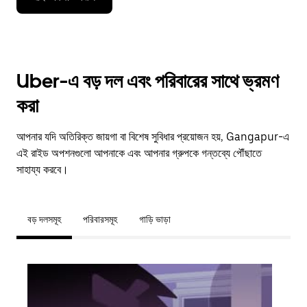
Uber-এ বড় দল এবং পরিবারের সাথে ভ্রমণ
করা
আপনার যদি অতিরিক্ত জায়গা বা বিশেষ সুবিধার প্রয়োজন হয়, Gangapur-এ
এই রাইড অপশনগুলো আপনাকে এবং আপনার গ্রুপকে গন্তব্যে পৌঁছাতে
সাহায্য করবে।
বড় দলসমূহ
পরিবারসমূহ
গাড়ি ভাড়া