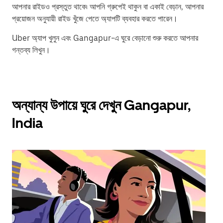
আপনার রাইডও প্রস্তুত থাকে৷ আপনি গ্রুপেই থাকুন বা একাই বেড়ান, আপনার
প্রয়োজন অনুযায়ী রাইড খুঁজে পেতে অ্যাপটি ব্যবহার করতে পারেন।
Uber অ্যাপ খুলুন এবং Gangapur-এ ঘুরে বেড়ানো শুরু করতে আপনার
গন্তব্য লিখুন।
অন্যান্য উপায়ে ঘুরে দেখুন Gangapur,
India