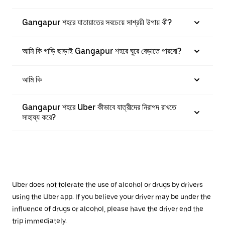
Gangapur শহরে যাতায়াতের সবচেয়ে সাশ্রয়ী উপায় কী?
আমি কি গাড়ি ছাড়াই Gangapur শহরে ঘুরে বেড়াতে পারবো?
আমি কি
Gangapur শহরে Uber কীভাবে যাত্রীদের নিরাপদ রাখতে
সাহায্য করে?
Uber does not tolerate the use of alcohol or drugs by drivers
using the Uber app. If you believe your driver may be under the
influence of drugs or alcohol, please have the driver end the
trip immediately.