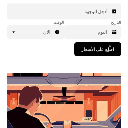
أدخِل الوجهة
التاريخ
الوقت
الآن
اضغط
اطَّلِع على الأسعار
على
مفتاح
السهم
المتجه
للأسفل
لاستخدام
التقويم
واختيار
التاريخ.
اضغط
على
زر
الخروج
لإغلاق
التقويم.