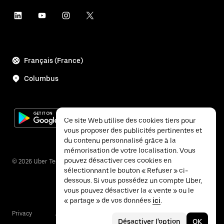
Français (France)
Columbus
Ce site Web utilise des cookies tiers pour
vous proposer des publicités pertinentes et
du contenu personnalisé grâce à la
mémorisation de votre localisation. Vous
pouvez désactiver ces cookies en
©
2026
Uber Technologies Inc.
sélectionnant le bouton « Refuser » ci-
dessous. Si vous possédez un compte Uber,
vous pouvez désactiver la « vente » ou le
« partage » de vos données
ici
.
Privacy
Accessibility
Terms
Désactiver l'option
OK