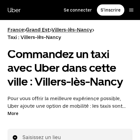
Passer
au
Uber
Se connecter
S'inscrire
contenu
principal
France
>
Grand Est
>
Villers-lès-Nancy
>
Taxi : Villers-lès-Nancy
Commandez un taxi
avec Uber dans cette
ville : Villers-lès-Nancy
Pour vous offrir la meilleure expérience possible,
Uber ajoute une option de mobilité : les taxis sont
maintenant disponibles dans l'application. Uber Taxi :
More
un taxi quand vous en avez besoin.
Saisissez un lieu