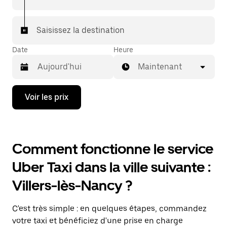
Saisissez la destination
Date
Heure
Maintenant
Appuyez
Voir les prix
sur
la
flèche
vers
le
Comment fonctionne le service
bas
pour
Uber Taxi dans la ville suivante :
ouvrir
le
Villers-lès-Nancy ?
calendrier
et
sélectionner
C'est très simple : en quelques étapes, commandez
une
date.
votre taxi et bénéficiez d'une prise en charge