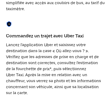
Appuyez
simplifiée avec accès aux couloirs de bus, au tarif du
sur
taximètre.
la
touche
Échap
pour
fermer
le
Commandez un trajet avec Uber Taxi
C
calendrier.
Lancez l'application Uber et saisissez votre
Av
destination dans la case « Où allez-vous ? ».
vé
Vérifiez que les adresses de prise en charge et de
l'
destination sont correctes, consultez l'estimation
Vo
de la fourchette de prix*, puis sélectionnez
l'
Uber Taxi. Après la mise en relation avec un
po
chauffeur, vous verrez sa photo et les informations
au
concernant son véhicule, ainsi que sa localisation
sur la carte.