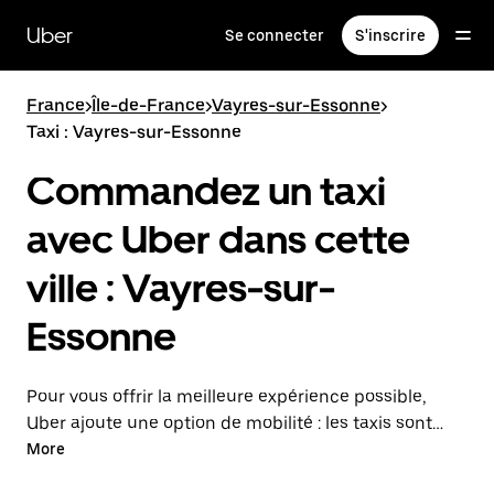
Passer
au
Uber
Se connecter
S'inscrire
contenu
principal
France
>
Île-de-France
>
Vayres-sur-Essonne
>
Taxi : Vayres-sur-Essonne
Commandez un taxi
avec Uber dans cette
ville : Vayres-sur-
Essonne
Pour vous offrir la meilleure expérience possible,
Uber ajoute une option de mobilité : les taxis sont
maintenant disponibles dans l'application. Uber Taxi :
More
un taxi quand vous en avez besoin.