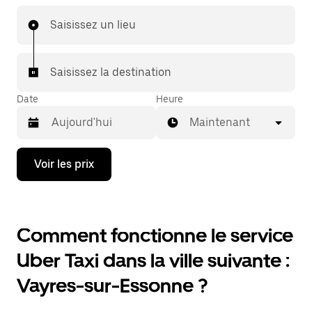
Saisissez un lieu
Saisissez la destination
Date
Heure
Maintenant
Appuyez
Voir les prix
sur
la
flèche
vers
le
Comment fonctionne le service
bas
pour
Uber Taxi dans la ville suivante :
ouvrir
le
Vayres-sur-Essonne ?
calendrier
et
sélectionner