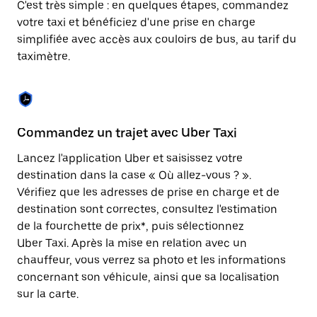
C'est très simple : en quelques étapes, commandez
une
date.
votre taxi et bénéficiez d'une prise en charge
Appuyez
simplifiée avec accès aux couloirs de bus, au tarif du
sur
taximètre.
la
touche
Échap
pour
fermer
le
Commandez un trajet avec Uber Taxi
C
calendrier.
Lancez l'application Uber et saisissez votre
Av
destination dans la case « Où allez-vous ? ».
vé
Vérifiez que les adresses de prise en charge et de
l'
destination sont correctes, consultez l'estimation
Vo
de la fourchette de prix*, puis sélectionnez
l'
Uber Taxi. Après la mise en relation avec un
po
chauffeur, vous verrez sa photo et les informations
au
concernant son véhicule, ainsi que sa localisation
sur la carte.