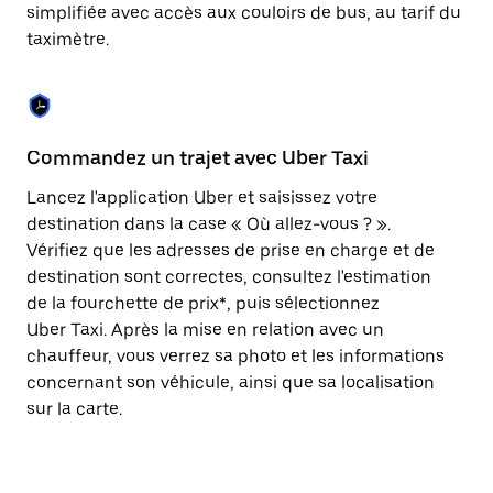
Appuyez
simplifiée avec accès aux couloirs de bus, au tarif du
sur
taximètre.
la
touche
Échap
pour
fermer
le
Commandez un trajet avec Uber Taxi
C
calendrier.
Lancez l'application Uber et saisissez votre
Av
destination dans la case « Où allez-vous ? ».
vé
Vérifiez que les adresses de prise en charge et de
l'
destination sont correctes, consultez l'estimation
Vo
de la fourchette de prix*, puis sélectionnez
l'
Uber Taxi. Après la mise en relation avec un
po
chauffeur, vous verrez sa photo et les informations
au
concernant son véhicule, ainsi que sa localisation
sur la carte.