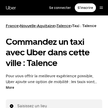
Passer
au
Uber
Se connecter
S'inscrire
contenu
principal
France
>
Nouvelle-Aquitaine
>
Talence
>
Taxi : Talence
Commandez un taxi
avec Uber dans cette
ville : Talence
Pour vous offrir la meilleure expérience possible,
Uber ajoute une option de mobilité : les taxis sont
maintenant disponibles dans l'application. Uber Taxi :
More
un taxi quand vous en avez besoin.
Saisissez un lieu