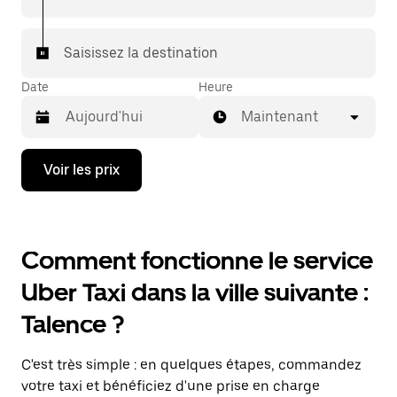
Saisissez la destination
Date
Heure
Maintenant
Appuyez
Voir les prix
sur
la
flèche
vers
le
Comment fonctionne le service
bas
pour
Uber Taxi dans la ville suivante :
ouvrir
le
Talence ?
calendrier
et
sélectionner
C'est très simple : en quelques étapes, commandez
une
date.
votre taxi et bénéficiez d'une prise en charge