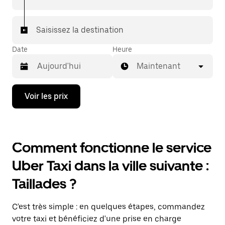
Saisissez la destination
Date
Heure
Maintenant
Appuyez
Voir les prix
sur
la
flèche
vers
le
Comment fonctionne le service
bas
pour
Uber Taxi dans la ville suivante :
ouvrir
le
Taillades ?
calendrier
et
sélectionner
C'est très simple : en quelques étapes, commandez
une
date.
votre taxi et bénéficiez d'une prise en charge