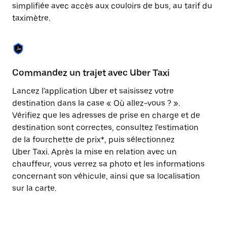
Appuyez
simplifiée avec accès aux couloirs de bus, au tarif du
sur
taximètre.
la
touche
Échap
pour
fermer
le
Commandez un trajet avec Uber Taxi
C
calendrier.
Lancez l'application Uber et saisissez votre
Av
destination dans la case « Où allez-vous ? ».
vé
Vérifiez que les adresses de prise en charge et de
l'
destination sont correctes, consultez l'estimation
Vo
de la fourchette de prix*, puis sélectionnez
l'
Uber Taxi. Après la mise en relation avec un
po
chauffeur, vous verrez sa photo et les informations
au
concernant son véhicule, ainsi que sa localisation
sur la carte.