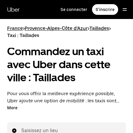
Passer
au
Uber
Se connecter
S'inscrire
contenu
principal
France
>
Provence-Alpes-Côte d'Azur
>
Taillades
>
Taxi : Taillades
Commandez un taxi
avec Uber dans cette
ville : Taillades
Pour vous offrir la meilleure expérience possible,
Uber ajoute une option de mobilité : les taxis sont
maintenant disponibles dans l'application. Uber Taxi :
More
un taxi quand vous en avez besoin.
Saisissez un lieu