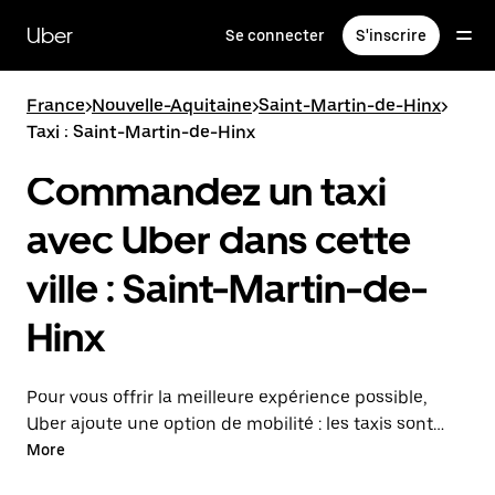
Passer
au
Uber
Se connecter
S'inscrire
contenu
principal
France
>
Nouvelle-Aquitaine
>
Saint-Martin-de-Hinx
>
Taxi : Saint-Martin-de-Hinx
Commandez un taxi
avec Uber dans cette
ville : Saint-Martin-de-
Hinx
Pour vous offrir la meilleure expérience possible,
Uber ajoute une option de mobilité : les taxis sont
maintenant disponibles dans l'application. Uber Taxi :
More
un taxi quand vous en avez besoin.