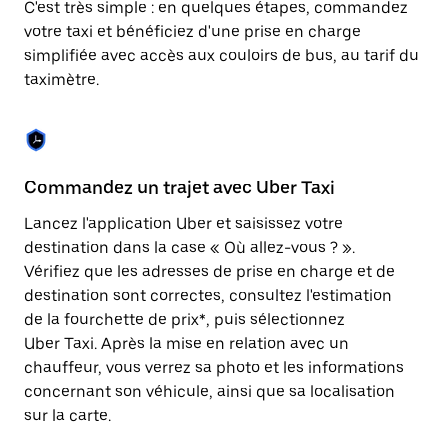
C'est très simple : en quelques étapes, commandez
une
date.
votre taxi et bénéficiez d'une prise en charge
Appuyez
simplifiée avec accès aux couloirs de bus, au tarif du
sur
taximètre.
la
touche
Échap
pour
fermer
le
Commandez un trajet avec Uber Taxi
C
calendrier.
Lancez l'application Uber et saisissez votre
Av
destination dans la case « Où allez-vous ? ».
vé
Vérifiez que les adresses de prise en charge et de
l'
destination sont correctes, consultez l'estimation
Vo
de la fourchette de prix*, puis sélectionnez
l'
Uber Taxi. Après la mise en relation avec un
po
chauffeur, vous verrez sa photo et les informations
au
concernant son véhicule, ainsi que sa localisation
sur la carte.