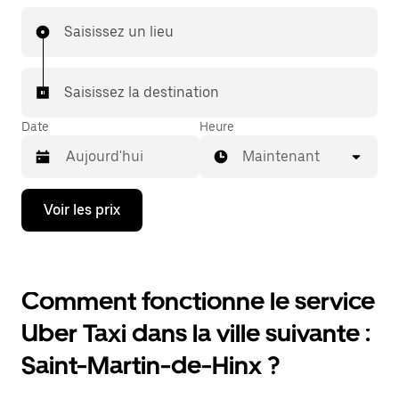
Saisissez un lieu
Saisissez la destination
Date
Heure
Maintenant
Appuyez
Voir les prix
sur
la
flèche
vers
le
Comment fonctionne le service
bas
pour
Uber Taxi dans la ville suivante :
ouvrir
le
Saint-Martin-de-Hinx ?
calendrier
et
sélectionner