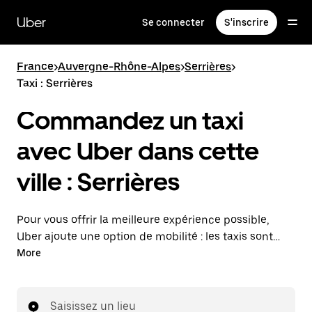
Passer
au
Uber
Se connecter
S'inscrire
contenu
principal
France
>
Auvergne-Rhône-Alpes
>
Serrières
>
Taxi : Serrières
Commandez un taxi
avec Uber dans cette
ville : Serrières
Pour vous offrir la meilleure expérience possible,
Uber ajoute une option de mobilité : les taxis sont
maintenant disponibles dans l'application. Uber Taxi :
More
un taxi quand vous en avez besoin.
Saisissez un lieu