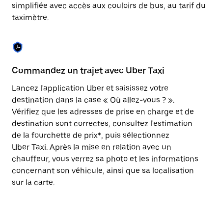
Appuyez
simplifiée avec accès aux couloirs de bus, au tarif du
sur
taximètre.
la
touche
Échap
pour
fermer
le
Commandez un trajet avec Uber Taxi
C
calendrier.
Lancez l'application Uber et saisissez votre
Av
destination dans la case « Où allez-vous ? ».
vé
Vérifiez que les adresses de prise en charge et de
l'
destination sont correctes, consultez l'estimation
Vo
de la fourchette de prix*, puis sélectionnez
l'
Uber Taxi. Après la mise en relation avec un
po
chauffeur, vous verrez sa photo et les informations
au
concernant son véhicule, ainsi que sa localisation
sur la carte.