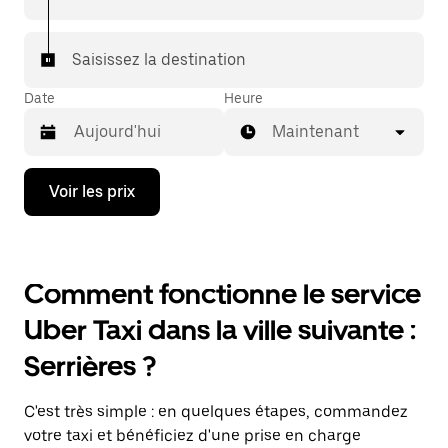
Saisissez la destination
Date
Heure
Maintenant
Appuyez
Voir les prix
sur
la
flèche
vers
le
Comment fonctionne le service
bas
pour
Uber Taxi dans la ville suivante :
ouvrir
le
Serrières ?
calendrier
et
sélectionner
C'est très simple : en quelques étapes, commandez
une
date.
votre taxi et bénéficiez d'une prise en charge