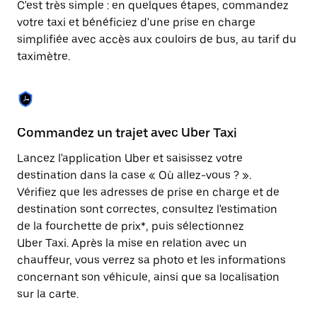
C'est très simple : en quelques étapes, commandez
une
date.
votre taxi et bénéficiez d'une prise en charge
Appuyez
simplifiée avec accès aux couloirs de bus, au tarif du
sur
taximètre.
la
touche
Échap
pour
fermer
le
Commandez un trajet avec Uber Taxi
C
calendrier.
Lancez l'application Uber et saisissez votre
Av
destination dans la case « Où allez-vous ? ».
vé
Vérifiez que les adresses de prise en charge et de
l'
destination sont correctes, consultez l'estimation
Vo
de la fourchette de prix*, puis sélectionnez
l'
Uber Taxi. Après la mise en relation avec un
po
chauffeur, vous verrez sa photo et les informations
au
concernant son véhicule, ainsi que sa localisation
sur la carte.