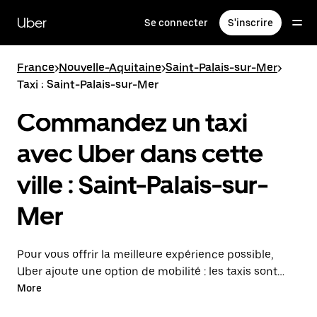
Passer
au
Uber
Se connecter
S'inscrire
contenu
principal
France
>
Nouvelle-Aquitaine
>
Saint-Palais-sur-Mer
>
Taxi : Saint-Palais-sur-Mer
Commandez un taxi
avec Uber dans cette
ville : Saint-Palais-sur-
Mer
Pour vous offrir la meilleure expérience possible,
Uber ajoute une option de mobilité : les taxis sont
maintenant disponibles dans l'application. Uber Taxi :
More
un taxi quand vous en avez besoin.