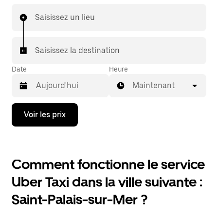
Saisissez un lieu
Saisissez la destination
Date
Heure
Maintenant
Appuyez
Voir les prix
sur
la
flèche
vers
le
Comment fonctionne le service
bas
pour
Uber Taxi dans la ville suivante :
ouvrir
le
Saint-Palais-sur-Mer ?
calendrier
et
sélectionner